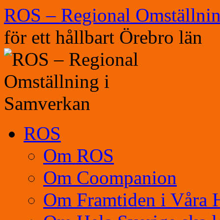
Hoppa
ROS – Regional Omställni
till
innehåll
för ett hållbart Örebro län
ROS
Om ROS
Om Coompanion
Om Framtiden i Våra 