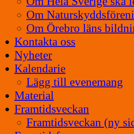
Om Hela Sverige ska l
Om Naturskyddsfören
Om Örebro läns bildn
Kontakta oss
Nyheter
Kalendarie
Lägg till evenemang
Material
Framtidsveckan
Framtidsveckan (ny si