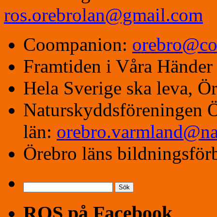
ros.orebrolan@gmail.com
Coompanion:
orebro@co
Framtiden i Våra Hände
Hela Sverige ska leva, Ö
Naturskyddsföreningen 
län:
orebro.varmland@na
Örebro läns bildningsfö
Sök
efter:
ROS på Facebook