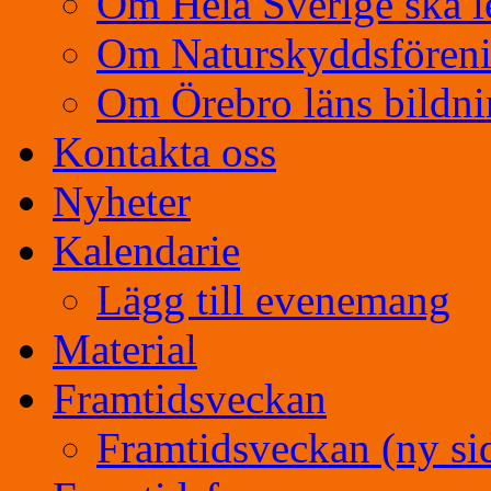
Om Hela Sverige ska l
Om Naturskyddsfören
Om Örebro läns bildn
Kontakta oss
Nyheter
Kalendarie
Lägg till evenemang
Material
Framtidsveckan
Framtidsveckan (ny si