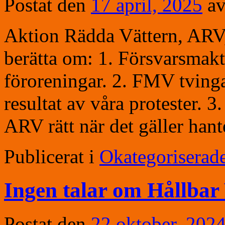
Postat den
17 april, 2025
a
Aktion Rädda Vättern, ARV,
berätta om: 1. Försvarsmakte
föroreningar. 2. FMV tvinga
resultat av våra protester. 
ARV rätt när det gäller ha
Publicerat i
Okategoriserad
Ingen talar om Hållbar
Postat den
22 oktober, 202