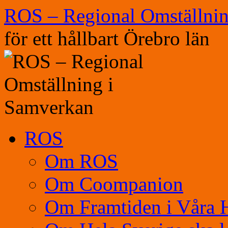
Hoppa
ROS – Regional Omställni
till
innehåll
för ett hållbart Örebro län
ROS
Om ROS
Om Coompanion
Om Framtiden i Våra 