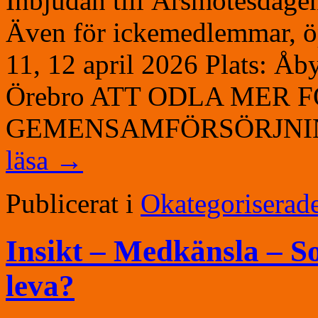
Inbjudan till Årsmötesdage
Även för ickemedlemmar, öp
11, 12 april 2026 Plats: Åb
Örebro ATT ODLA MER 
GEMENSAMFÖRSÖRJNING 
läsa
→
Publicerat i
Okategoriserad
Insikt – Medkänsla – Sol
leva?