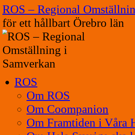
Hoppa
ROS – Regional Omställni
till
innehåll
för ett hållbart Örebro län
ROS
Om ROS
Om Coompanion
Om Framtiden i Våra 