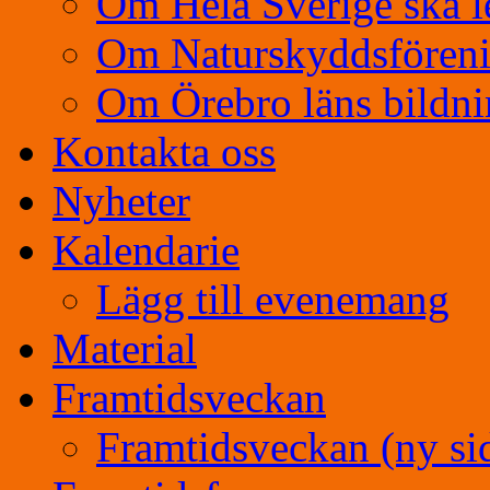
Om Hela Sverige ska l
Om Naturskyddsfören
Om Örebro läns bildn
Kontakta oss
Nyheter
Kalendarie
Lägg till evenemang
Material
Framtidsveckan
Framtidsveckan (ny si